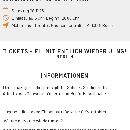
Samstag 08.11.25
Einlass: 19.15 Uhr, Beginn: 20.00 Uhr
Mehringhof-Theater
,
Gneisenaustraße 2A
,
10961
Berlin
TICKETS – FIL MIT ENDLICH WIEDER JUNG!
BERLIN
INFORMATIONEN
Der ermäßigte Ticketpreis gilt für Schüler, Studierende,
Arbeitslose, Schwerbehinderte und Berlin-Pass Inhaber.
______________________________________________________________
Jugend - die grosse Einbahnstraße voller Geisterfahrer.
Warum mussten wir da runter ?
Warum altern wir überhaupt; das passt doch gar nicht zu uns.