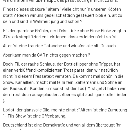
Findet dieses obskure " altern " vielleicht nur in unseren Köpfen
statt ? Reden wir uns gesellschaftlich gesteuert bloß ein, alt zu
sein und sind in Wahrheit jung und schön ?
Fil, der gramlose Grübler, der flinke Linke ohne Pinke Pinke zeigt in
37 stark simplifizierten Lektionen, dass es leider nicht so ist.
Alter ist eine traurige Tatsache und wir sind alle alt. Du auch.
Aber kann man da GAR nichts gegen machen ?
Doch. Fil, der rauhe Schlaue, der Bottleflipper ohne Tripper, hat
einen verblüffend komplizierten Trost parat, den wir natürlich
nicht in diesem Pressetext verraten. Da kommt mal schön in die
Show, Kanaillien, macht mal feini feini Zahlemann und Söhne an
der Kasse, ihr Kunden, umsonst ist der Tod ( Mist, jetzt haben wir
den Trost doch ausgeplaudert . Aber es gibt auch ganz tolle Lieder
).
Loriot, der glanzvolle Olle, meinte einst :" Altern ist eine Zumutung
" - Fils Show ist eine Offenbarung.
Deutschland ist eine Demokratie und von all dem überzeugt ihr