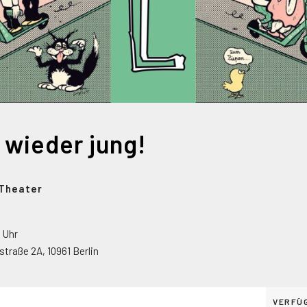
h wieder jung!
-Theater
0 Uhr
straße 2A
,
10961
Berlin
VERFÜ