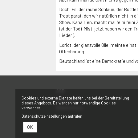
Doch. Fil, der rauhe Schlaue, der Bottle
Trost parat, den wir natürlich nicht in
Show, Kanaillien, macht mal feini fein
ist der Tod ( Mist, jetzt haben wir den 
Lieder ).
Loriot, der glanzvolle Olle, meinte einst
Offenbarung.
Deutschland ist eine Demokratie und vo
AGB
Cookies und externe Dienste helfen uns bei der Bereitstellung
Impressum
dieses Angebots. Es werden nur notwendige Cookies
Datenschutz
verwendet.
Datenschutzeinstellungen aufrufen
OK