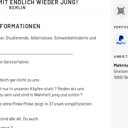
 MIT ENDLICH WIEDER JUNG!
BERLIN
NFORMATIONEN
VERFÜ
üler, Studierende, Arbeitslose, Schwerbehinderte und
_____________________________________
ANBIE
r Geisterfahrer.
Mehrin
Gneisen
10691 Be
doch gar nicht zu uns.
cht nur in unseren Köpfen statt ? Reden wir uns
 zu sein und sind in Wahrheit jung und schön ?
ke ohne Pinke Pinke zeigt in 37 stark simplifizierten
sind alle alt. Du auch.
achen ?