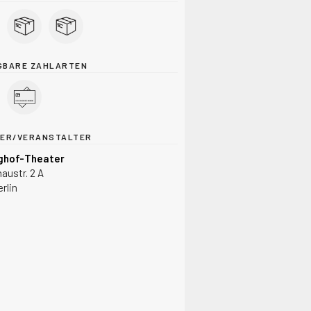
GBARE ZAHLARTEN
TER/VERANSTALTER
ghof-Theater
austr. 2 A
rlin