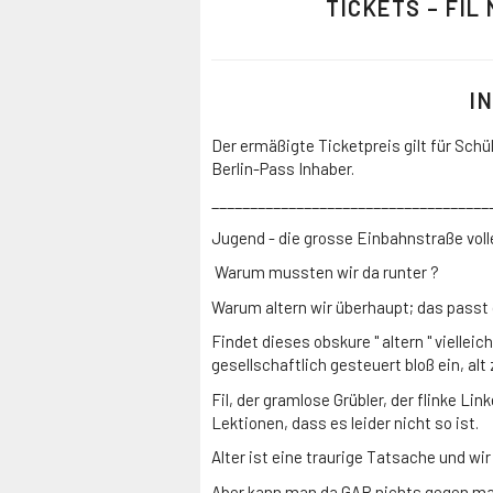
TICKETS – FIL
I
Der ermäßigte Ticketpreis gilt für Sch
Berlin-Pass Inhaber.
____________________________________
Jugend - die grosse Einbahnstraße volle
Warum mussten wir da runter ?
Warum altern wir überhaupt; das passt 
Findet dieses obskure " altern " viellei
gesellschaftlich gesteuert bloß ein, alt
Fil, der gramlose Grübler, der flinke Lin
Lektionen, dass es leider nicht so ist.
Alter ist eine traurige Tatsache und wir 
Aber kann man da GAR nichts gegen m