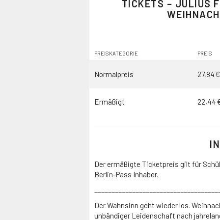
TICKETS – JULIUS 
WEIHNACH
PREISKATEGORIE
PREIS
Normalpreis
27,84 €
Ermäßigt
22,44 
I
Der ermäßigte Ticketpreis gilt für Sch
Berlin-Pass Inhaber.
____________________________________
Der Wahnsinn geht wieder los. Weihnach
unbändiger Leidenschaft nach jahrelan