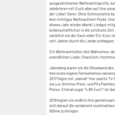
ausgezeichneten Weihnachtsprofis Juli
zelebrieren mit Euch allen auf ihre un
der Liebe! Denn: Ohne Schmonzette k
kein richtiges Weihnachten! Punkt. Un
dieses Jahr wieder allerlei Liedgut mi
leidenschaftlichst in die schönste Zeit 
natürlich nie der Sack voller Ein-Euro
seit Jahren durch die Lande schleppen.
Ein Weihnachtsfest des Wahnsinns, de
unendlichen Liebe. Chaotisch, hochmus
Jahrelang waren sie die Showband des
ihre erste eigene Fernsehshow namen
2017 folgte mit „slamdr“ ihre zweite 
sie u.a. Grimme-Preis- und Prix Panth
Preise. Einmal sogar "4,95 Euro"! Ist 
2019 legten sie endlich ihre gemeinsam
sich darauf die verdammt nochmal bes
Bühne zu bringen.