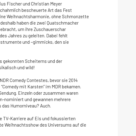
us Fischer und Christian Meyer
nachahmlich bescheuerte Art das Fest
eine Weihnachtsharmonie, ohne Schmonzette
d deshalb haben die zwei Quatschmacher
tgebracht, um ihre Zuschauerschar
des Jahres zu geleiten. Dabei fehlt
-Instrumente und –gimmicks, den sie
s gekonnten Scheiterns und der
ikalisch und wild!
 NDR Comedy Contestes, bevor sie 2014
s “Comedy mit Karsten” im MDR bekamen.
TV-Sendung. Einzeln oder zusammen waren
eon-nominiert und gewannen mehrere
das das Humorniveau? Auch.
e TV-Karriere auf Eis und fokussierten
te Weihnachtsshow des Universums auf die