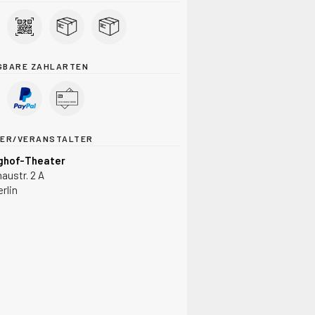
GBARE ZAHLARTEN
TER/VERANSTALTER
ghof-Theater
austr. 2 A
rlin