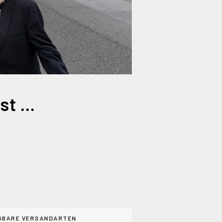
Das Jahresendzeitteam mit GoodBye Horst & Manfred
GBARE VERSANDARTEN