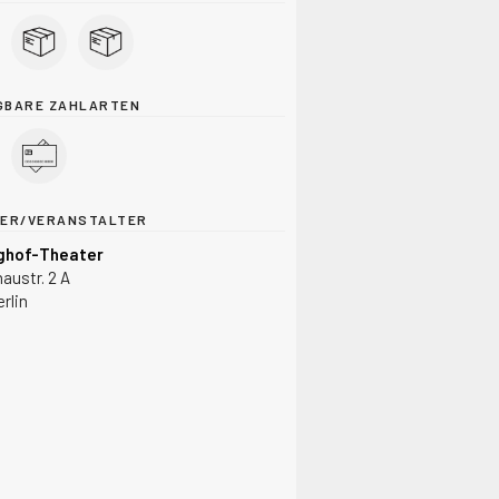
GBARE ZAHLARTEN
TER/VERANSTALTER
ghof-Theater
austr. 2 A
rlin