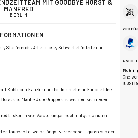
ENDZEITTEAM MIT GOODBYE HORST &
MANFRED
BERLIN
VERFÜ
NFORMATIONEN
üler, Studierende, Arbeitslose, Schwerbehinderte und
ANBIE
_____________________________________
Mehrin
Gneisen
10691 Be
mut Kohl noch Kanzler und das Internet eine kuriose Idee.
 Horst und Manfred die Gruppe und widmen sich neuen
fred blicken in vier Vorstellungen nochmal gemeinsam
d es tauchen teilweise längst vergessene Figuren aus der